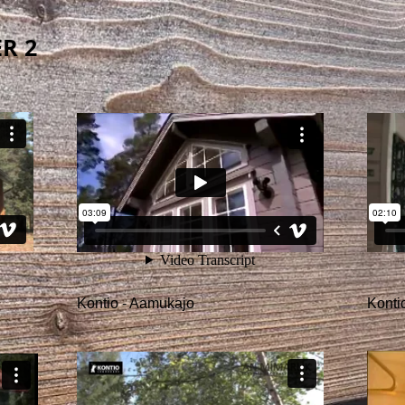
R 2
Kontio - Aamukajo
Konti