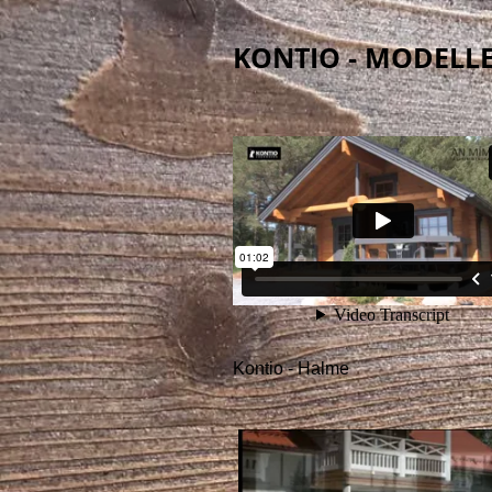
KONTIO - MODELLE
Kontio - Halme