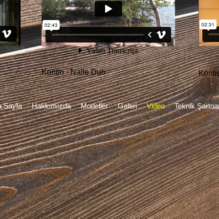
Kontio - Nalle Duo
Kontio
 Sayfa
Hakkımızda
Modeller
Galeri
Video
Teknik Şartn